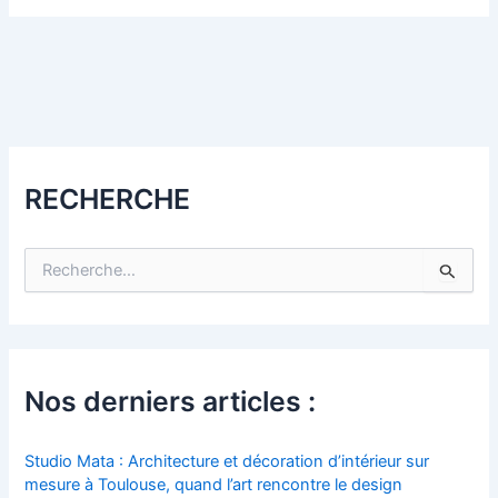
RECHERCHE
R
e
c
h
e
r
c
Nos derniers articles :
h
e
r
Studio Mata : Architecture et décoration d’intérieur sur
mesure à Toulouse, quand l’art rencontre le design